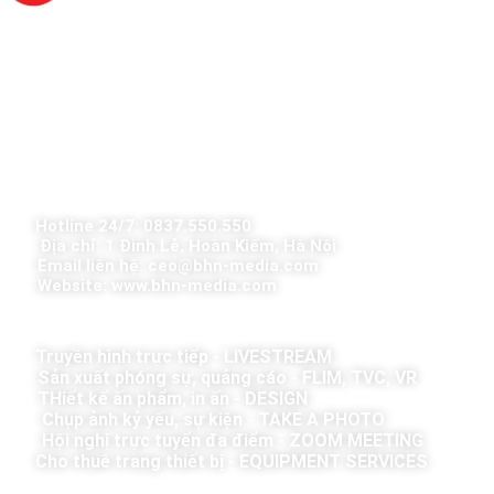
Số ĐKKD: 0110422798
, cấp ngày 21/7/2023, tại sở KHĐT Hà Nội
Địa chỉ trụ sở:
1 Đinh Lễ, Phường Tràng Tiền, Quận Hoàn Kiếm, TP.
Hà Nội
Văn Phòng
: 94 Phú Kiều, Phúc Diễn, Bắc Từ Liêm, Hà Nội
Chịu trách nhiệm nội dung:
Giám đốc Bùi Hồng Nhung
Công ty TNHH Truyền thông và Sự kiện BHN Media
Hotline 24/7: 0837.550.550
Địa chỉ: 1 Đinh Lễ, Hoàn Kiếm, Hà Nội
Email liên hệ: ceo@bhn-media.com
Website: www.bhn-media.com
Truyền hình trực tiếp - LIVESTREAM
Sản xuất phóng sự, quảng cáo - FLIM, TVC, VR
THiết kế ấn phẩm, in ấn - DESIGN
Chụp ảnh kỷ yếu, sự kiện - TAKE A PHOTO
Hội nghị trực tuyến đa điểm - ZOOM MEETING
Cho thuê trang thiết bị - EQUIPMENT SERVICES