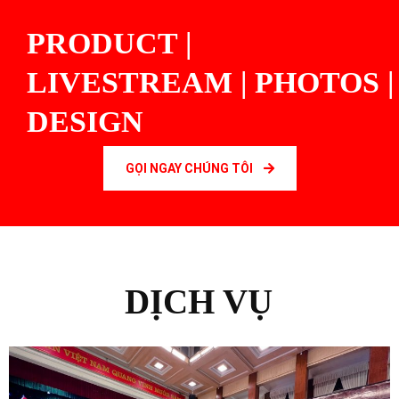
PRODUCT |
LIVESTREAM | PHOTOS |
DESIGN
GỌI NGAY CHÚNG TÔI
DỊCH VỤ